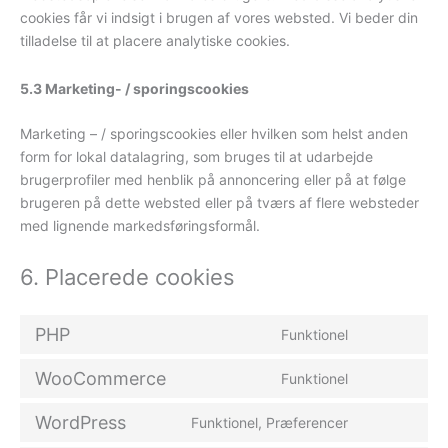
cookies får vi indsigt i brugen af ​​vores websted. Vi beder din
tilladelse til at placere analytiske cookies.
5.3 Marketing- / sporingscookies
Marketing – / sporingscookies eller hvilken som helst anden
form for lokal datalagring, som bruges til at udarbejde
brugerprofiler med henblik på annoncering eller på at følge
brugeren på dette websted eller på tværs af flere websteder
med lignende markedsføringsformål.
6. Placerede cookies
PHP
Funktionel
Consent
to
WooCommerce
Funktionel
service
Consent
php
to
WordPress
Funktionel, Præferencer
service
Consent
woocommer