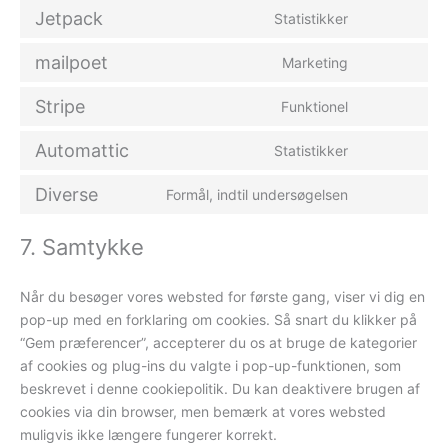
to
Jetpack
Statistikker
service
Consent
wordpress
to
mailpoet
Marketing
service
Consent
jetpack
to
Stripe
Funktionel
service
Consent
mailpoet
to
Automattic
Statistikker
service
Consent
stripe
to
Diverse
Formål, indtil undersøgelsen
service
Consent
automattic
to
7. Samtykke
service
diverse
Når du besøger vores websted for første gang, viser vi dig en
pop-up med en forklaring om cookies. Så snart du klikker på
“Gem præferencer”, accepterer du os at bruge de kategorier
af cookies og plug-ins du valgte i pop-up-funktionen, som
beskrevet i denne cookiepolitik. Du kan deaktivere brugen af ​​
cookies via din browser, men bemærk at vores websted
muligvis ikke længere fungerer korrekt.